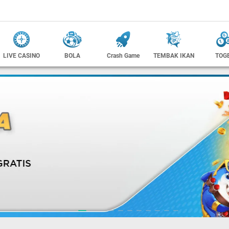
ksaw
play
ENO
port
CQ9 FISH
Number Game
WM Casino
Playtech
DC Slot
B-Sport
PT Cash Fish
OPUS Kasino
Microgaming
QQTHAI
Poker Q
O-Sport
CG
JL FISH
QQNumber
GClub Live
OG Slot
S-Sport
2J
RSG FISH
FC G
QQiL
W-S
JI
LIVE CASINO
BOLA
Crash Game
TEMBAK IKAN
TOG