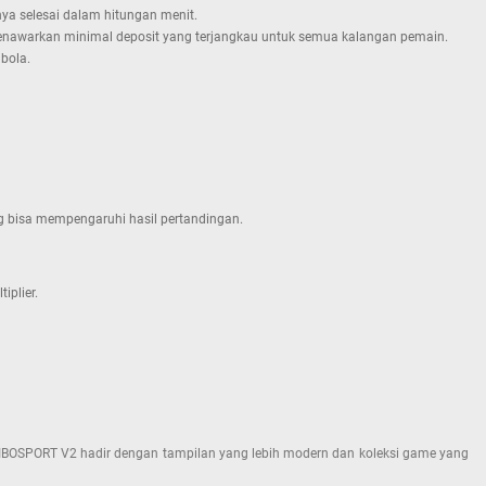
anya selesai dalam hitungan menit.
T menawarkan minimal deposit yang terjangkau untuk semua kalangan pemain.
 bola.
ng bisa mempengaruhi hasil pertandingan.
iplier.
 IBOSPORT V2 hadir dengan tampilan yang lebih modern dan koleksi game yang