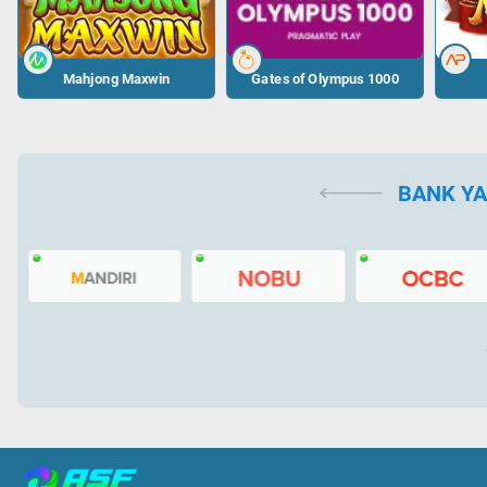
Mahjong Maxwin
Gates of Olympus 1000
M
BANK Y
133,751
Persons / Per Hour Peng