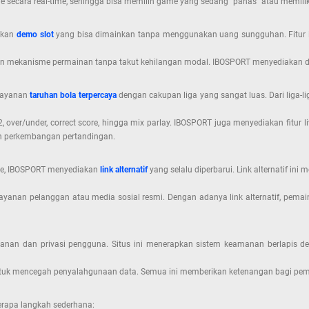
ara real-time, sehingga bisa memilih game yang sedang "panas" atau memiliki 
akan
demo slot
yang bisa dimainkan tanpa menggunakan uang sungguhan. Fitur i
dan mekanisme permainan tanpa takut kehilangan modal. IBOSPORT menyediakan de
 layanan
taruhan bola terpercaya
dengan cakupan liga yang sangat luas. Dari liga-lig
2, over/under, correct score, hingga mix parlay. IBOSPORT juga menyediakan fit
an perkembangan pertandingan.
line, IBOSPORT menyediakan
link alternatif
yang selalu diperbarui. Link alternatif i
i layanan pelanggan atau media sosial resmi. Dengan adanya link alternatif, pem
an dan privasi pengguna. Situs ini menerapkan sistem keamanan berlapis denga
 untuk mencegah penyalahgunaan data. Semua ini memberikan ketenangan bagi pema
rapa langkah sederhana: