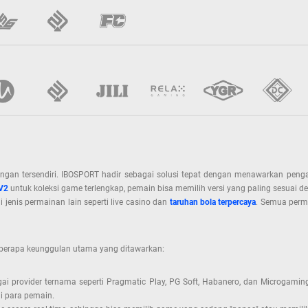
 tantangan tersendiri. IBOSPORT hadir sebagai solusi tepat dengan menawarkan p
V2
untuk koleksi game terlengkap, pemain bisa memilih versi yang paling sesuai 
jenis permainan lain seperti live casino dan
taruhan bola terpercaya
. Semua perm
beberapa keunggulan utama yang ditawarkan:
i provider ternama seperti Pragmatic Play, PG Soft, Habanero, dan Microgami
i para pemain.