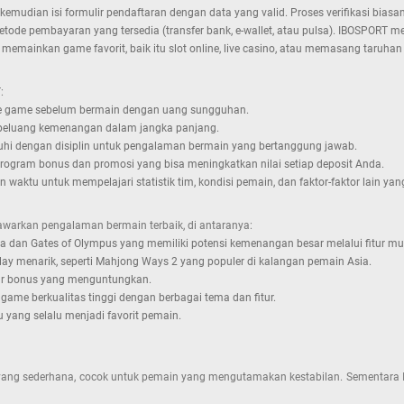
 kemudian isi formulir pendaftaran dengan data yang valid. Proses verifikasi bias
metode pembayaran yang tersedia (transfer bank, e-wallet, atau pulsa). IBOSPOR
memainkan game favorit, baik itu slot online, live casino, atau memasang taruhan
:
e game sebelum bermain dengan uang sungguhan.
 peluang kemenangan dalam jangka panjang.
uhi dengan disiplin untuk pengalaman bermain yang bertanggung jawab.
ogram bonus dan promosi yang bisa meningkatkan nilai setiap deposit Anda.
aktu untuk mempelajari statistik tim, kondisi pemain, dan faktor-faktor lain ya
warkan pengalaman bermain terbaik, di antaranya:
 dan Gates of Olympus yang memiliki potensi kemenangan besar melalui fitur mult
y menarik, seperti Mahjong Ways 2 yang populer di kalangan pemain Asia.
tur bonus yang menguntungkan.
game berkualitas tinggi dengan berbagai tema dan fitur.
yang selalu menjadi favorit pemain.
n yang sederhana, cocok untuk pemain yang mengutamakan kestabilan. Sementara