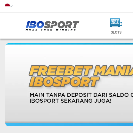
Bahasa Indonesia
SG FISH
Pragmatic Play
GGSoft
FS FISH
Spadegaming
C-Sport
Hac
Octo
QQK
i-S
English
SLOTS
简体中文