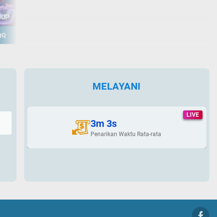
MELAYANI
LIVE
LIVE
3m 3s
Penarikan Waktu Rata-rata